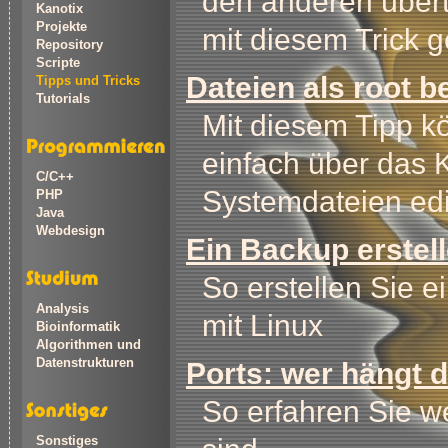
den anderen übert
Kanotix
Projekte
mit diesem Trick g
Repository
Scripte
Dateien als root b
Tipps und Tricks
Tutorials
Mit diesem Tipp k
einfach über das
C/C++
Systemdateien edi
PHP
Java
Webdesign
Ein Backup erstel
So erstellen Sie 
Analysis
mit Linux
Bioinformatik
Algorithmen und
Datenstrukturen
Ports: wer hängt 
So erfahren Sie w
Sonstiges